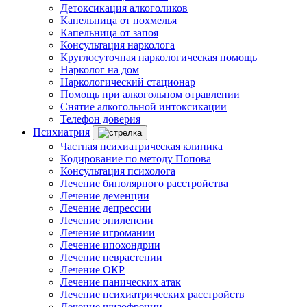
Детоксикация алкоголиков
Капельница от похмелья
Капельница от запоя
Консультация нарколога
Круглосуточная наркологическая помощь
Нарколог на дом
Наркологический стационар
Помощь при алкогольном отравлении
Снятие алкогольной интоксикации
Телефон доверия
Психиатрия
Частная психиатрическая клиника
Кодирование по методу Попова
Консультация психолога
Лечение биполярного расстройства
Лечение деменции
Лечение депрессии
Лечение эпилепсии
Лечение игромании
Лечение ипохондрии
Лечение неврастении
Лечение ОКР
Лечение панических атак
Лечение психиатрических расстройств
Лечение шизофрении