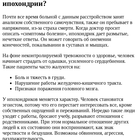
ипохондрии?
Почти все время больной с данным расстройством занят
анализом собственного самочувствия, также он пребывает в
напряжении, из-за страха смерти. Когда доктор просит
описать «симптомы болезни», ипохондрик дает размытые,
нечеткие ответы. Он может говорить об онемении
конечностей, покалывании в суставах и мышцах.
На фоне неконтролируемой тревожности о здоровье, человек
начинает страдать от одышки, усиленного сердцебиения.
Такие пациенты часто жалуются на:
Боль и тяжесть в груди.
Нарушение работы желудочно-кишечного тракта.
Признаки поражения головного мозга.
У ипохондриков меняется характер. Человек становится
эгоистом, потому что его перестает интересовать все, кроме
собственных ощущений и переживаний. Нередко такие люди
уходят с работы, бросают учебу, разрывают отношения с
родственниками. При этом нормальное отношение других
людей к их состоянию они воспринимают, как знак
черствости и бездушия. Возможны обвинения, агрессия,
раздражительность.