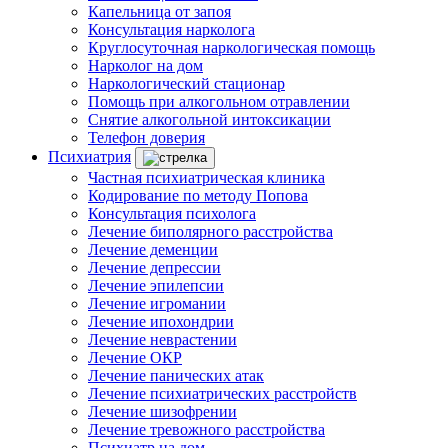
Капельница от запоя
Консультация нарколога
Круглосуточная наркологическая помощь
Нарколог на дом
Наркологический стационар
Помощь при алкогольном отравлении
Снятие алкогольной интоксикации
Телефон доверия
Психиатрия
Частная психиатрическая клиника
Кодирование по методу Попова
Консультация психолога
Лечение биполярного расстройства
Лечение деменции
Лечение депрессии
Лечение эпилепсии
Лечение игромании
Лечение ипохондрии
Лечение неврастении
Лечение ОКР
Лечение панических атак
Лечение психиатрических расстройств
Лечение шизофрении
Лечение тревожного расстройства
Психиатр на дом