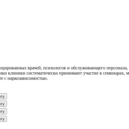
ицированных врачей, психологов и обслуживающего персонала, 
ики клиники систематически принимают участие в семинарах, 
те с наркозависимостью.
угу
угу
угу
угу