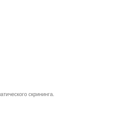
атического скрининга.
Зрачковый фонарик