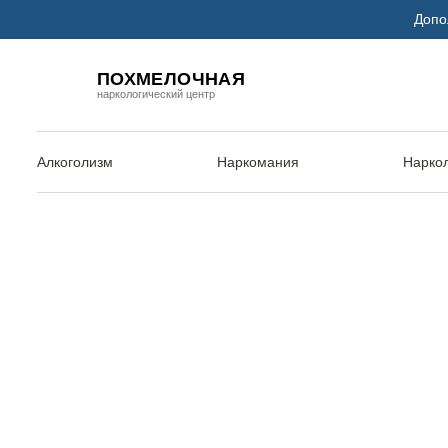
Допо
ПОХМЕЛОЧНАЯ
наркологический центр
Алкоголизм
Наркомания
Нарко
Главная
Услуги
Лечение игромании
Лечение игром