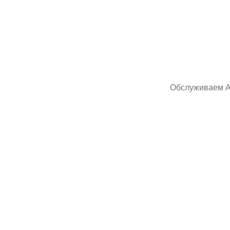
Резуль
Обслуживаем Аг