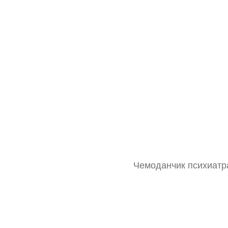
Чемоданчик психиатра
Тонометр