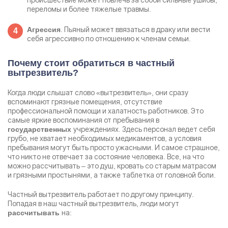
переломы и более тяжелые травмы.
. Пьяный может ввязаться в драку или вести
Агрессия
себя агрессивно по отношению к членам семьи.
Почему стоит обратиться в частный
вытрезвитель?
Когда люди слышат слово «вытрезвитель», они сразу
вспоминают грязные помещения, отсутствие
профессиональной помощи и халатность работников. Это
самые яркие воспоминания от пребывания в
учреждениях. Здесь персонал ведет себя
государственных
грубо, не хватает необходимых медикаментов, а условия
пребывания могут быть просто ужасными. И самое страшное,
что никто не отвечает за состояние человека. Все, на что
можно рассчитывать – это душ, кровать со старым матрасом
и грязными простынями, а также таблетка от головной боли.
Частный вытрезвитель работает по другому принципу.
Попадая в наш частный вытрезвитель, люди могут
на:
рассчитывать