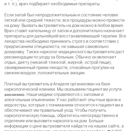
и т. п.), врач подбирает необходимые препараты.
Если запой был непродолжительным и состояние человек
легкой или средней тяжести, все процедуры можно провести
на дому. Вызвать вытрезвитель на дом можно в любое время.
Врач ставит
капельницу от запоя
и дополнительно назначает
препараты для дальнейшей восстанавливающей терапии. Все
лекарства необходимо принимать строго в соответствии с
предписанием специалиста, не завышая самовольно
дозировку. Также нарколог медицинского вытрезвителя даст
рекомендации по уходу за больным. Обычно он включает
отдых, диету (никакой тяжелой, жирной, острой пищи),
своевременный прием лекарств, спокойные прогулки на
свежем воздухе, положительные эмоции.
Платный вытрезвитель в Агиделе организован на базе
наркологической клиники. Мы оказываем пациентам услуги
. Наши медики справляются с запоями и
анонимно
алкогольным опьянением. У нас работают опытные врачи и
медсестры, которые с пониманием относятся к пациентам и
обеспечивают им правильный уход. Чтобы получить
наркологическую помощь, обратитесь непосредственно в
отделение или вызовите нарколога на дом. Больше
информации о цене вытрезвителя найдете на нашем сайте, а