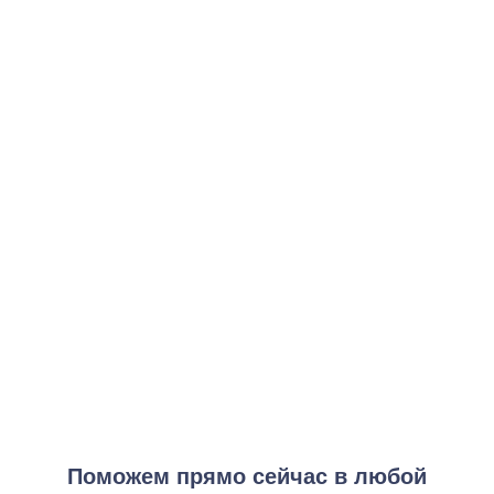
Программа экспресс-вытрезвления
от 3 000 ₽
Заказать услугу
Комплексное вытрезвление
от 7 000 ₽
Заказать услугу
Ночной стационар
от 12 000 ₽
Заказать услугу
Максимальная программа частного вытрезвителя
от 15 000 ₽
Заказать услугу
Поможем прямо сейчас в любой