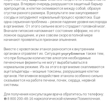
преграда. В первую очередь разрушается защитный барьер
эритроцитов, и клетки склеиваются между собой, образуя
сгустки разного размера. В результате они закупоривают
сосуды и затрудняют нормальный процесс кровотока. Еще
одна серьезная проблема – резкое падение уровня кислорода
в организме. От этого сильнее всего страдает головной мозг.
Вначале гипоксия напоминает состояние эйфории, но это
ложное ощущение, и уже совсем скоро в полной мере
начинают проявляться признаки опьянения.
Вместе с кровотоком этанол разносится к внутренним
органам и отравляет их. Ситуация
также тем,
усугубляется
что при большом количестве алкоголя необходимые
печеночные ферменты не могут вырабатываться в
нормальном режиме. Из-за этого в организме скапливаются
ацетальдегиды – мощные токсины, разрушающие клетки
органов. Негативное воздействие этанола особенно сильно
сказывается на работе печени, почек, сердца, нервной
системы.
Для получения консультации врача обратитесь по телефону:
☎️
8 800 200-48-16
наркологической клиники Похмелочная.