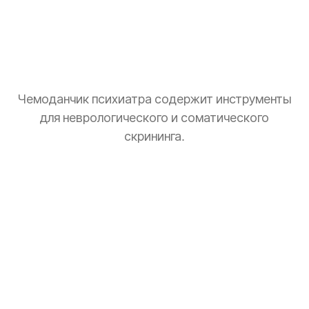
Чемоданчик психиатра содержит инструменты
для неврологического и соматического
скрининга.
Тонометр
Замер давления для оценки общего состояния.
Стетоскоп
Базовая аускультация перед выпиской рецептов.