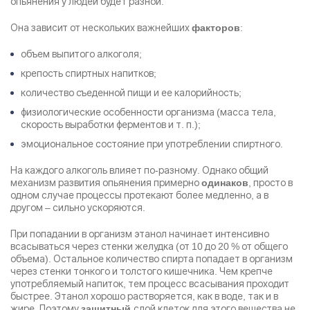
опьянения у людей будет разной.
Она зависит от нескольких важнейших
:
факторов
Результаты поиска (0)
объем выпитого алкоголя;
Нажимая кнопку я соглашаюсь с
политикой
конфиденциальности
и
пользовательским соглашением
крепость спиртных напитков;
Вызвать специалиста
количество съеденной пищи и ее калорийность;
Нажимая кнопку я соглашаюсь с
политикой
конфиденциальности
и
пользовательским соглашением
физиологические особенности организма (масса тела,
скорость выработки ферментов и т. п.);
Отправить
эмоциональное состояние при употреблении спиртного.
На каждого алкоголь влияет по-разному. Однако общий
механизм развития опьянения примерно
, просто в
одинаков
одном случае процессы протекают более медленно, а в
другом – сильно ускоряются.
При попадании в организм этанол начинает интенсивно
всасываться через стенки желудка (от 10 до 20 % от общего
объема). Остальное количество спирта попадает в организм
через стенки тонкого и толстого кишечника. Чем крепче
употребляемый напиток, тем процесс всасывания проходит
быстрее. Этанол хорошо растворяется, как в воде, так и в
жире. Поэтому
слой клеток для этого вещества не
защитный