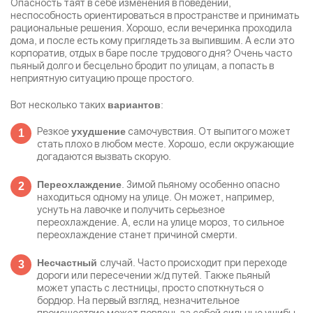
Опасность таят в себе изменения в поведении,
неспособность ориентироваться в пространстве и принимать
рациональные решения. Хорошо, если вечеринка проходила
дома, и после есть кому приглядеть за выпившим. А если это
корпоратив, отдых в баре после трудового дня? Очень часто
пьяный долго и бесцельно бродит по улицам, а попасть в
неприятную ситуацию проще простого.
Вот несколько таких
:
вариантов
Резкое
самочувствия. От выпитого может
ухудшение
стать плохо в любом месте. Хорошо, если окружающие
догадаются вызвать скорую.
. Зимой пьяному особенно опасно
Переохлаждение
находиться одному на улице. Он может, например,
уснуть на лавочке и получить серьезное
переохлаждение. А, если на улице мороз, то сильное
переохлаждение станет причиной смерти.
случай. Часто происходит при переходе
Несчастный
дороги или пересечении ж/д путей. Также пьяный
может упасть с лестницы, просто споткнуться о
бордюр. На первый взгляд, незначительное
происшествие может повлечь за собой сильные ушибы,