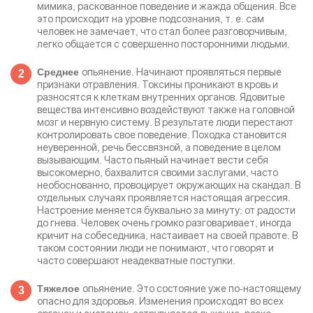
мимика, раскованное поведение и жажда общения. Все
это происходит на уровне подсознания, т. е. сам
человек не замечает, что стал более разговорчивым,
легко общается с совершенно посторонними людьми.
опьянение. Начинают проявляться первые
Среднее
признаки отравления. Токсины проникают в кровь и
разносятся к клеткам внутренних органов. Ядовитые
вещества интенсивно воздействуют также на головной
мозг и нервную систему. В результате люди перестают
контролировать свое поведение. Походка становится
неуверенной, речь бессвязной, а поведение в целом
вызывающим. Часто пьяный начинает вести себя
высокомерно, бахвалится своими заслугами, часто
необоснованно, провоцирует окружающих на скандал. В
отдельных случаях проявляется настоящая агрессия.
Настроение меняется буквально за минуту: от радости
до гнева. Человек очень громко разговаривает, иногда
кричит на собеседника, настаивает на своей правоте. В
таком состоянии люди не понимают, что говорят и
часто совершают неадекватные поступки.
опьянение. Это состояние уже по-настоящему
Тяжелое
опасно для здоровья. Изменения происходят во всех