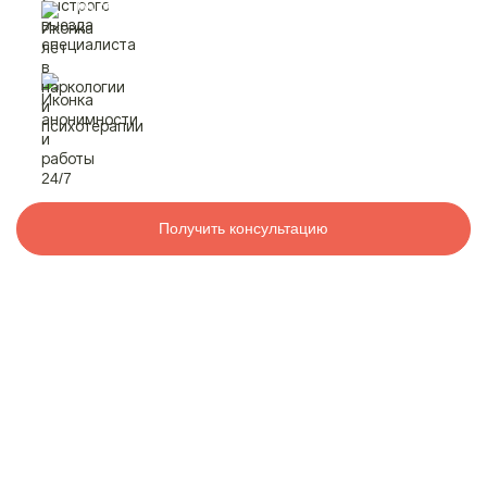
быстрый выезд
специалиста
Контакты
лет в наркологии
и психотерапии
8 800 200-48-16
Бесплатно по РФ
анонимность
и работа 24/7
Вызвать специалиста
Получить консультацию
ООО «Медицинская компания «Наркологический центр»
г. Агидель, ул. Мира, 7,
Электронная почта:
info@mk-narkolog-centr