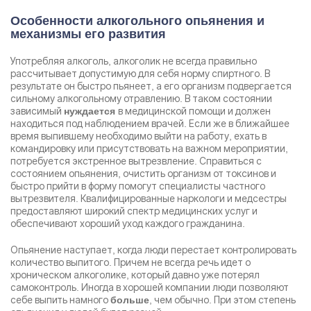
Особенности алкогольного опьянения и
механизмы его развития
Употребляя алкоголь, алкоголик не всегда правильно
рассчитывает допустимую для себя норму спиртного. В
результате он быстро пьянеет, а его организм подвергается
сильному алкогольному отравлению. В таком состоянии
зависимый
в медицинской помощи и должен
нуждается
находиться под наблюдением врачей. Если же в ближайшее
время выпившему необходимо выйти на работу, ехать в
командировку или присутствовать на важном мероприятии,
потребуется экстренное вытрезвление. Справиться с
состоянием опьянения, очистить организм от токсинов и
быстро прийти в форму помогут специалисты частного
вытрезвителя. Квалифицированные наркологи и медсестры
предоставляют широкий спектр медицинских услуг и
Задать вопрос
обеспечивают хороший уход каждого гражданина.
Задайте свой вопрос и мы ответим вам
Опьянение наступает, когда люди перестает контролировать
Бесплатная консультация
количество выпитого. Причем не всегда речь идет о
Оставьте данные и мы вам перезвоним!
хроническом алкоголике, который давно уже потерял
самоконтроль. Иногда в хорошей компании люди позволяют
Поиск по сайту
себе выпить намного
, чем обычно. При этом степень
больше
Выбор города