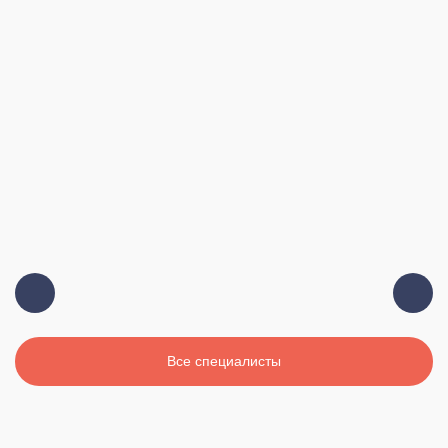
Должность:
Главный врач, терапевт, высшая
категория
Стаж:
19 лет
Все специалисты