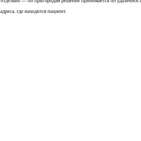
я отдельно — по пригородам решение принимается по удалённост
 адреса, где находится пациент.