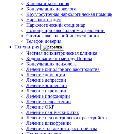
Капельница от запоя
Консультация нарколога
Круглосуточная наркологическая помощь
Нарколог на дом
Наркологический стационар
Помощь при алкогольном отравлении
Снятие алкогольной интоксикации
Телефон доверия
Психиатрия
Частная психиатрическая клиника
Кодирование по методу Попова
Консультация психолога
Лечение биполярного расстройства
Лечение деменции
Лечение депрессии
Лечение эпилепсии
Лечение игромании
Лечение ипохондрии
Лечение неврастении
Лечение ОКР
Лечение панических атак
Лечение психиатрических расстройств
Лечение шизофрении
Лечение тревожного расстройства
Психиатр на дом