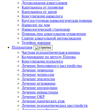
Детоксикация алкоголиков
Капельница от похмелья
Капельница от запоя
Консультация нарколога
Круглосуточная наркологическая помощь
Нарколог на дом
Наркологический стационар
Помощь при алкогольном отравлении
Снятие алкогольной интоксикации
Телефон доверия
Психиатрия
Частная психиатрическая клиника
Кодирование по методу Попова
Консультация психолога
Лечение биполярного расстройства
Лечение деменции
Лечение депрессии
Лечение эпилепсии
Лечение игромании
Лечение ипохондрии
Лечение неврастении
Лечение ОКР
Лечение панических атак
Лечение психиатрических расстройств
Лечение шизофрении