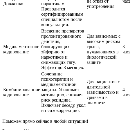
на отказ от
час
Довженко
наркотикам.
употребления
Проводится
сертифицированным
специалистом после
консультации.
Введение препаратов
пролонгированного
Для зависимых с
действия,
высоким риском
Медикаментозное
блокирующих
срыва,
3
кодирование
эйфорию от
нуждающихся в
час
наркотиков и
биологической
снижающих тягу.
защите
Эффект до 3 месяцев.
Сочетание
психотерапии и
Для пациентов с
медикаментозной
длительной
Комбинированное
защиты. Усиливает
4
зависимостью и
кодирование
мотивацию, снижает
час
срывами в
риск рецидива.
анамнезе
Включает беседу, укол
и психокоррекцию.
Поможем прямо сейчас в любой ситуации!