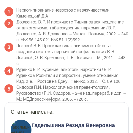
Наркогипноанализ неврозов с навязчивостями
Каменецкий Д.А
Довженко, В. Р. И проживете Тицианов век: исцеление
от алкоголизма, табакокурения, наркомании / В. Р.
Довженко, А. В. Довженко. – Минск : Полымя, 2002. – 240
с. ББК 56.145.021 ББК 51.1(2)592
Лозовой В. В. Профилактика зависимостей: опыт
создания системы первичной профилактики / В. В.
Лозовой, О. В. Кремлева, Т. В. Лозовая. – М., 2011. – 448
с.
Руденко В. И. Курение, алкоголь, наркотики / В. И.
Руденко // Родители и подростки : умные отношения. –
Изд. 2-е. – Ростов на Дону : Феникс, 2012. – С. 89-106
Сидоров П.И. Наркологическая превентология:
Руководство / П.И. Сидоров. – 2–е изд.,перераб. и доп. –
М.: МЕДпресс-информ, 2006. –720 с.
Статья написана:
Гадельшина Резида Венеровна