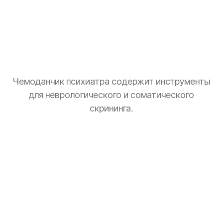
Чемоданчик психиатра содержит инструменты
для неврологического и соматического
скрининга.
Тонометр
Замер давления для оценки общего состояния.
Стетоскоп
Базовая аускультация перед выпиской рецептов.