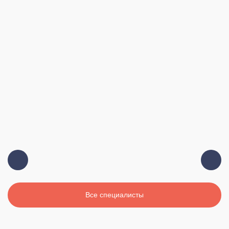
Должность:
Главный врач, терапевт, высшая
категория
Стаж:
19 лет
Все специалисты