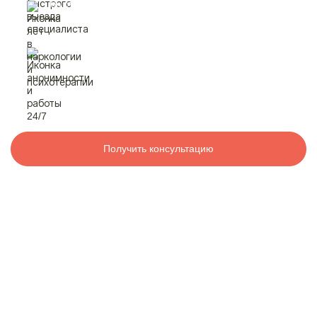
быстрый выезд
специалиста
Контакты
лет в наркологии
и психотерапии
8 800 200-48-16
Бесплатно по РФ
анонимность
и работа 24/7
Вызвать специалиста
Получить консультацию
ООО «Медицинская компания «Наркологический центр»
г. Агидель, ул. Мира, 7,
Электронная почта:
info@mk-narkolog-centr