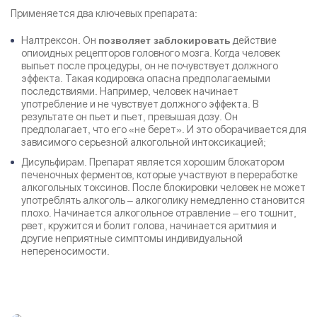
Применяется два ключевых препарата:
Налтрексон. Он
действие
позволяет заблокировать
Результаты поиска (0)
опиоидных рецепторов головного мозга. Когда человек
Нажимая кнопку я соглашаюсь с
политикой
выпьет после процедуры, он не почувствует должного
конфиденциальности
и
пользовательским соглашением
эффекта. Такая кодировка опасна предполагаемыми
последствиями. Например, человек начинает
Вызвать специалиста
Нажимая кнопку я соглашаюсь с
политикой
употребление и не чувствует должного эффекта. В
конфиденциальности
и
пользовательским соглашением
результате он пьет и пьет, превышая дозу. Он
предполагает, что его «не берет». И это оборачивается для
Отправить
зависимого серьезной алкогольной интоксикацией;
Дисульфирам. Препарат является хорошим блокатором
печеночных ферментов, которые участвуют в переработке
алкогольных токсинов. После блокировки человек не может
употреблять алкоголь – алкоголику немедленно становится
плохо. Начинается алкогольное отравление – его тошнит,
рвет, кружится и болит голова, начинается аритмия и
другие неприятные симптомы индивидуальной
непереносимости.